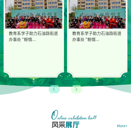
教育系学子助力石油路街道
教育系学子助力石油路街道
办事处 “粽情...
办事处 “粽情...
O
nline exhibition hall
风采
展厅
More+