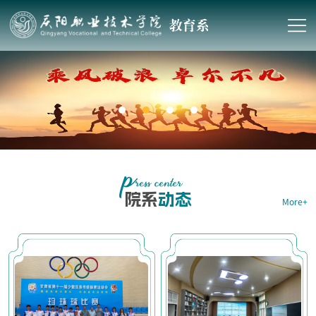
p
ress center
院系
动态
More+