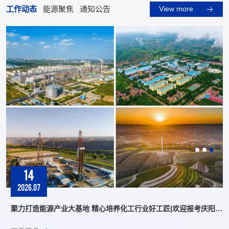
工作动态
能源聚焦
通知公告
View more
14
践
2026.07
，
，
聚力打造能源产业大基地 精心培养化工行业好工匠|欢迎报考庆阳职
业技术学院能源化工系
，