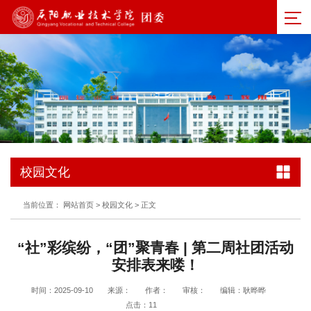
校园文化
当前位置：
网站首页
>
校园文化
>
正文
“社”彩缤纷，“团”聚青春 | 第二周社团活动
安排表来喽！
时间：2025-09-10
来源：
作者：
审核：
编辑：耿晔晔
点击：
11