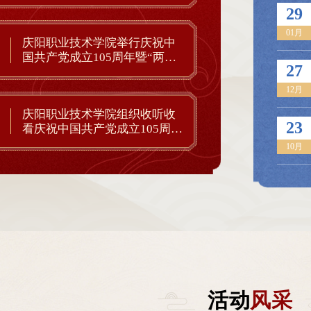
专题思政课
29
庆阳职业技术学院组织收听收看庆祝中国共产党成立105周年大会 师生热议习近平总书...
01月
庆阳职业技术学院举行庆祝中
国共产党成立105周年暨“两优
0时，庆祝中国共产党成立105周年大
近日，中共中央办公厅、国务院办公厅印
27
一先”表彰大会
会堂隆重举行，习近平总书记向“七
全力做好防汛抗旱工作的通知》（以下简
颁授勋章并发表重要讲话。庆阳职业
知》），对全力做好防汛抗旱、抢险救灾
12月
重视、周密部署，组织全院师生通过
作出部署。《通知》要求，各地区、各有
庆阳职业技术学院组织收听收
多种方式收听收看大会盛况，认真聆
单位要深入贯彻党中央决策部署和习近平
23
看庆祝中国共产党成立105周年
2026-07-10
记重要讲话，共同庆祝党的生日。收
要指示要求，深刻认识洪涝干旱灾害的极
大会 师生热议习近平总书...
10月
在家班子、全体中层干部、教师代表
杂性，立足防大汛、抗大旱、防强台风，
况）（全市第13期党员发展对象集
底线思维、极限思维，全面压实政治责任
况）（思政课堂收看大会盛况）（党
服麻痹思想和侥幸心理，夯实地方党委和
况）...
责任、...
活动
风采