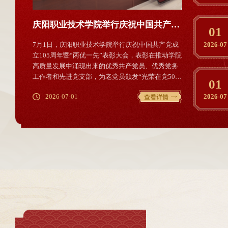
庆阳职业技术学院党委书记张建军为全校团学干部代表讲授专题思政课
庆阳职业技术学院举行庆祝中国共产党成立105周年暨“两优一先”表彰大会
01
大会隆重举
7月1日，庆阳职业技术学院举行庆祝中国共产党成
7月1日上午1
2026-07
师生集中收
立105周年暨“两优一先”表彰大会，表彰在推动学院
会在北京人民大
间走进思政
高质量发展中涌现出来的优秀共产党员、优秀党务
一勋章”获得者
红色基因
工作者和先进党支部，为老党员颁发“光荣在党50
技术学院高度
01
为题，为全
年”纪念章。党委班子、全体党员、退休老党员代表
电视、网络等
2026-07-01
2026-07-01
2026-07
上，张建军
和入党积极分子代表300余人参会。党委书记张建军
听习近平总书
子长、习仲
出席并讲话，党委副书记王婕主持会议。会议在庄
看大会盛况（
命根据地的
严的国歌声中拉开帷幕。张建军带领全体党员面向
集中收看大会盛
存”的独特
党旗庄严宣誓，全体党员重温入党誓词，表达为共
中收看大会盛
产主义事业奋斗终身的信念，...
员教师收看大会盛