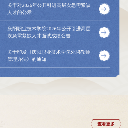
关于对2026年公开引进高层次急需紧缺
人才的公示
中共中央办公厅、国务院办公厅印发《关于全力做好防汛抗旱工作的通知》
发《关于
庆阳职业技术学院2026年公开引进高层
称《通
次急需紧缺人才面试成绩公告
各项工作
关部门和
总书记重
关于印发《庆阳职业技术学院外聘教师
端性和复
管理办法》的通知
牢固树立
。坚决克
政府主体
查看更多