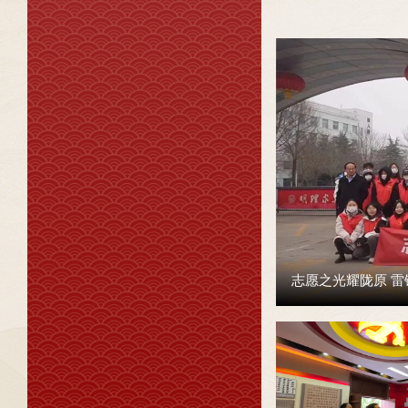
志愿之光耀陇原 