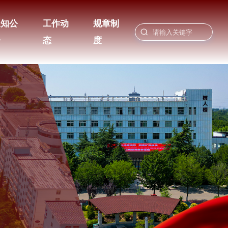
通知公
工作动
规章制
告
态
度