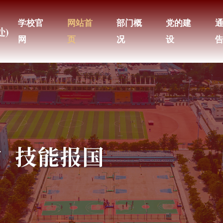
学校官
网站首
部门概
党的建
网
页
况
设