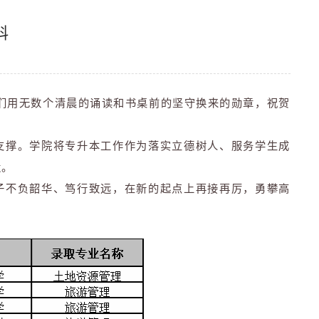
科
你们用无数个清晨的诵读和书桌前的坚守换来的勋章，祝贺
支撑。学院将专升本工作作为落实立德树人、服务学生成
造。
子不负韶华、笃行致远，在新的起点上再接再厉，勇攀高