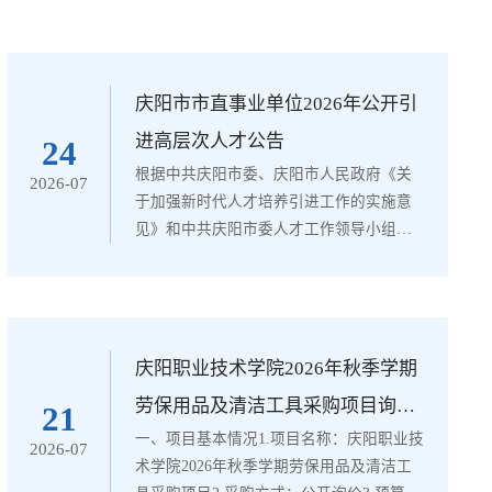
庆阳市市直事业单位2026年公开引
进高层次人才公告
24
根据中共庆阳市委、庆阳市人民政府《关
2026-07
于加强新时代人才培养引进工作的实施意
见》和中共庆阳市委人才工作领导小组
《关于印发〈庆阳市市直事业单位引进人
才实施方案〉（2026—2028年）》等文件
精神，结合我市重点产业人才需求，决定
面向社会公开引进高层次人才，现将有关
事项公告如下。一、引进专业、人数本次
庆阳职业技术学院2026年秋季学期
计划引进人工智能、低空经济、能源化工
劳保用品及清洁工具采购项目询价
21
等方向的高层次人才50名。二、引进对象
一、项目基本情况1.项目名称：庆阳职业技
公告
2026-07
引进对象为“双一流”院校以上全日制博士
术学院2026年秋季学期劳保用品及清洁工
研究生和原“...