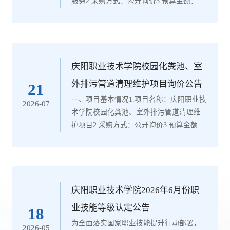
服务2.采购方式：公开询价3.预算金额：玖
万捌仟捌佰壹拾捌元玖角贰分（小
写:98818.92元）。4.项目内容：按照国家
关于建筑工程消防设施检测及评估的技术
标准，对学院建筑工程消防设施进行年度
检测及评估，出具建筑消防设施年度检测
庆阳职业技术学院校园化粪池、室
报告书和消防安全评估报告。5.合同履行期
外排污管道清理维护项目询价公告
21
限：按甲方要求二、供应商资格要求1.须提
一、项目基本情况1.项目名称：庆阳职业技
2026-07
供合法有效的企业营业执照副本、组织机
术学院校园化粪池、室外排污管道清理维
构代码证副本、...
护项目2.采购方式：公开询价3.预算金额：
捌万玖仟元整（小写:89000元）。4.项目内
容：对学院现有的10座化粪池，总长487.5
米的室外排污管道进行定期排污清理维
护。5.合同履行期限：按甲方要求二、供应
商资格要求：1.须提供合法有效的企业营业
庆阳职业技术学院2026年6月份职
执照副本、组织机构代码证副本、税务登
业技能等级认定公告
18
记证副本(三证合一的营业执照不需提供税
为全面落实国家职业技能提升行动部署，
2026-05
务登记证、组织机构代码证)。2.须提供法