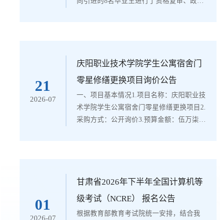
向引进的8名毕业生进行了资格复审、政治
考察及体检，经院党委会议研究，确定庄
自聪等8名同志为庆阳职业技术学院拟引进
高层次急需紧缺人才，现予以公示，接受
社会监督。如有影响聘用的问题，请在公
示期内予以反映，我们将认真受理。如无
庆阳职业技术学院学生公寓宿舍门
异议，将按照有关规定办理聘用手续。
零星修缮更换项目询价公告
21
一、拟引进聘用人员有关情况1.庄自聪，
一、项目基本情况1.项目名称：庆阳职业技
2026-07
男，汉族，2000年12月出生，山东泗水
术学院学生公寓宿舍门零星修缮更换项目2.
人，硕士研究生学历，...
采购方式：公开询价3.预算金额：伍万柒仟
陆佰肆拾陆元捌角肆分（小写:57646.84
元）。4.项目内容：庆阳职业技术学院学生
公寓宿舍门零星修缮更换(具体内容详见采
购文件)。5.合同履行期限：按甲方要求
二、供应商资格要求：1.须提供合法有效的
甘肃省2026年下半年全国计算机等
企业营业执照副本、组织机构代码证副
级考试（NCRE） 报名公告
01
本、税务登记证副本(三证合一的营业执照
根据教育部教育考试院统一安排，结合我
2026-07
不需提供税务登记证、组织机构代码证)...