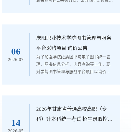
具采购项目2.采购方式：公开询价3.预算金
额：玖万叁仟捌佰陆拾玖元整（小写:93869
元）。4.项目内容：庆阳职业技术学院采购
2026年秋季学期劳保用品及清洁工具项目
(具体内容详见采购文件)5.合同履行期限：
按甲方要求二、供应商资格要求：1.须提供
庆阳职业技术学院图书管理与服务
合法有效的企业营业执照副本、组织机构
平台采购项目 询价公告
06
代码证副本、税务登记证副本(三证合一的
为了加强学院纸质图书与电子图书统一管
2026-07
营业执照不需提供税务登记证、...
理、图书信息分析、内容查询等工作，现
对学院图书管理与服务平台项目以询价方
式开展采购，一次询价确定服务商，服务
周期三年（1+1+1模式，每年单独签订年度
服务合同），欢迎符合资格条件的供应商
前来参与报价。现将有关事项公告如下：
一、项目编号：QYZYXNCG2026-013二、
2026年甘肃省普通高校高职（专
项目预算金额：每年壹万捌仟元整
科）升本科统一考试 招生录取控制
14
（¥18000元/年），三年伍万肆仟元整
分数线
2026-05
（¥54000元） 三、项目概况1.项目名称：