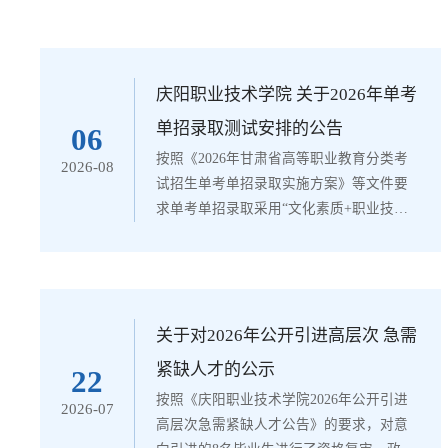
庆阳职业技术学院 关于2026年单考
单招录取测试安排的公告
06
按照《2026年甘肃省高等职业教育分类考
2026-08
试招生单考单招录取实施方案》等文件要
求单考单招录取采用“文化素质+职业技能”
的考试评价方式。现将我院2026年单考单
招录取测试安排公告如下：一、测试时间
《文化素质》测试于2026年8月21日上午
09:00-11:00进行。《职业适应性测试》由
各教学单位于报到注册前按照《2026年甘
关于对2026年公开引进高层次 急需
肃省高等职业教育分类考试招生单考单招
紧缺人才的公示
22
庆阳职业技术学院考试实施方案》进行。
按照《庆阳职业技术学院2026年公开引进
2026-07
二、测试地点庆阳职业技术学院臻善楼二
高层次急需紧缺人才公告》的要求，对意
楼。...