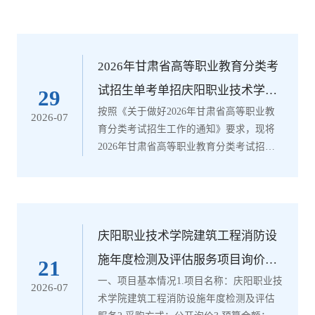
2026年甘肃省高等职业教育分类考
试招生单考单招庆阳职业技术学院
29
按照《关于做好2026年甘肃省高等职业教
《文化素质》 测试说明
2026-07
育分类考试招生工作的通知》要求，现将
2026年甘肃省高等职业教育分类考试招生
单考单招庆阳职业技术学院《文化素质》
测试说明如下：一、测试性质本考试说明
适用于2026年甘肃省高等职业教育分类考
试招生单考单招庆阳职业技术学院招生考
试。二、测试对象2026年单考单招报考庆
庆阳职业技术学院建筑工程消防设
阳职业技术学院的考生（不含参加2026年
施年度检测及评估服务项目询价公
21
普通高考和中职升学考试且未被录取的考
一、项目基本情况1.项目名称：庆阳职业技
告
2026-07
生）。三、测试目标依据学院的人才选拔
术学院建筑工程消防设施年度检测及评估
要求和专业课程标准，...