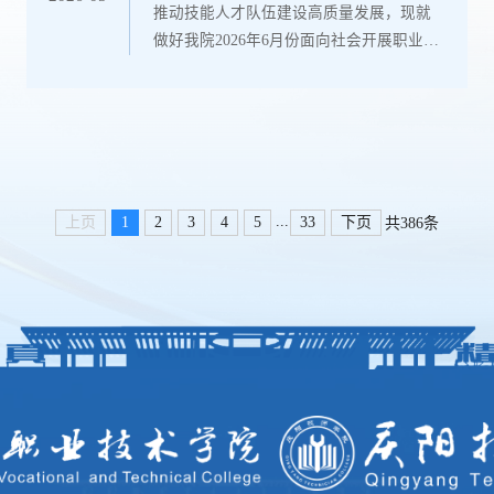
推动技能人才队伍建设高质量发展，现就
定代表人身份证明材料原件(...
做好我院2026年6月份面向社会开展职业技
能等级认定工作有关事项通知如下：一、
报名对象中职、高职相关专业在校学生，
服务行业从业人员及其他社会人员均可参
加测试。二、认定工作安排（一）报名缴
费截止时间：2026年5月29日（二）资格审
核截止时间：2026年5月27日（三）考试时
...
上页
1
2
3
4
5
33
下页
共386条
间：2026年6月27日（四）认定职业（工
种）等级三、申请参加职业技能评价的条
件1....