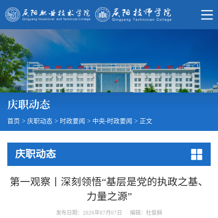
庆职动态
首页
>
庆职动态
>
时政要闻
>
中央-时政要闻
>
正文
庆职动态
第一观察丨深刻领悟“基层是党的执政之基、
力量之源”
发布日期：2026年07月07日
编辑：杜俊娴