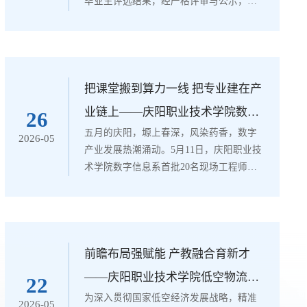
毕业生评选结果，经严格评审与公示，我
院31名同学荣获2025年度甘肃省高校三好
学生荣誉称号，99名同学被认定为2026届
甘肃省普通高校优秀毕业生。此次获评表
彰的优秀学子，是我院优良学风建设成果
的生动缩影。在“求真、务实、进取”的优
把课堂搬到算力一线 把专业建在产
良学风浸润下，他们笃学善思、深耕专
业链上——庆阳职业技术学院数字
26
业，在课堂研学中夯实知识根基，在实训
五月的庆阳，塬上春深，风染药香，数字
信息系现场工程师学院项目首批学
2026-05
实践中锤炼专业技能，在志愿服务中涵养
产业发展热潮涌动。5月11日，庆阳职业技
品德担当，...
生赴企业实践
术学院数字信息系首批20名现场工程师项
目学生正式入驻庆阳电信及相关企业，从
校园课堂奔赴数据中心一线，开启了真刀
真枪的企业实践。服务地方发展，把专业
建设融入“中国算谷”建设大局庆阳正全力
打造“中国算谷”，对本土化数字技术技能
前瞻布局强赋能 产教融合育新才
人才需求激增。作为地方高职院校，庆阳
——庆阳职业技术学院低空物流技
22
职业技术学院主动将专业链嵌入产业链，
为深入贯彻国家低空经济发展战略，精准
术与运营专业建设稳步推进
2026-05
探索把人才培养链条延伸到产业一线。