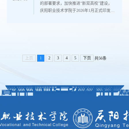
的部署要求，加快推进“新双高校”建设，
委委员、...
庆阳职业技术学院于2026年1月正式印发
《项目化教学改革实施方案（2026-2028
年）》，全面启动项目化教学改革工作，
系统推进“课程体系重构、教学模式创新、
师资队伍建设、教学资源完善、评价机制
改革”五大核心任务，建立起“学院统筹、
教务处牵头、各教学单位落实、全员参与”
上页
1
2
3
4
5
下页
共56条
的工作格局，各项改革举措稳步落地，阶
段性工作成效显著。重构课程体系，锚定
产业需求育人才紧扣区域重点产业，...