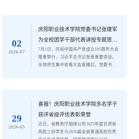
庆阳职业技术学院党委书记张建军
为全校团学干部代表讲授专题思政
02
7月1日，庆祝中国共产党成立105周年大会
课
2026-07
隆重举行，习近平总书记发表重要讲话。
全体师生集中收看大会直播后，党委书记
张建军第一时间走进思政课实践教学中
心，以“弘扬南梁精神传承红色基因——争
当中国式现代化建设的‘新青年’”为题，为
全校团学干部代表讲授专题思政课。课堂
上，张建军以红军长征引入，深情讲述刘
喜报！庆阳职业技术学院多名学子
志丹、谢子长、习仲勋等先辈扎根陇东、
获评省级评优表彰荣誉
29
创建陕甘边南梁革命根据地的奋斗历程，
近日，省教育厅相继公布2025年度甘肃省
2026-05
深入解读南梁根据地“两点一存”的独特历
高校三好学生与2026届全省普通高校优秀
史地位，...