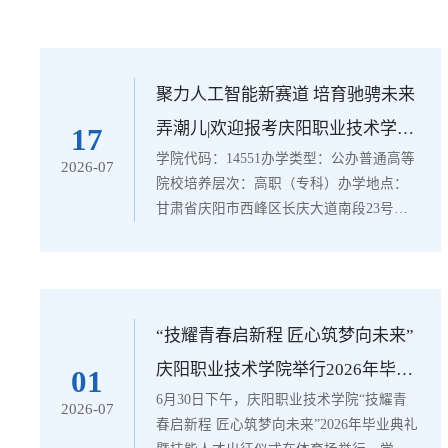
聚力人工智能新赛道 培育驰骋未来
弄潮儿|欢迎报考庆阳职业技术学院
17
学院代码：14551办学类型：公办普通高等
智能工程系
2026-07
院校培养层次：高职（专科）办学地点：
甘肃省庆阳市西峰区长庆大道南段23号智
能工程系立足庆阳市装备制造千亿产业
链、西北低空经济枢纽城市建设战略布
局，构建以无人机应用技术为核心，机电
一体化技术、电气自动化技术、智能焊接
技术、工业机器人技术、工程测量、工程
“技耀青春启新程 匠心筑梦向未来”
造价、新能源汽车技术协同支撑的专业
庆阳职业技术学院举行2026年毕业
01
群，精准对接智能制造、低空经济、新能
6月30日下午，庆阳职业技术学院“技耀青
典礼暨技能人才出征仪式
2026-07
源技术等重点产业赛道，构建“校内基础实
春启新程 匠心筑梦向未来”2026年毕业典礼
训＋企业定岗实习+...