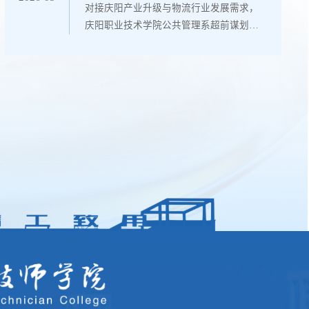
对接庆阳产业升级与物流行业发展需求，
2026年1月，...
庆阳职业技术学院公共管理系超前谋划主
动作为，申报获批低空物流技术与运营专
业（专业代码530811）。为全面做好首届
人才培养，公共管理系紧扣行业标准与职
业教育发展规律，从师资队伍、实训条
件、产教融合三大维度系统布局，着力培
育适配区域低空经济发展的高素质技术技
能人才。公共管理系办学底蕴深厚，开设
有大数据与会计、大数据与财务管理、电
子商务、...