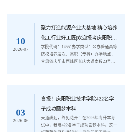
聚力打造能源产业大基地 精心培养
化工行业好工匠|欢迎报考庆阳职业
10
学院代码：14551办学类型：公办普通高等
技术学院能源化工系
2026-07
院校培养层次：高职（专科）办学地点：
甘肃省庆阳市西峰区长庆大道南段23号庆
阳职业技术学院能源化工系紧扣本地能源
产业延链强链发展需求，开设石油工程技
术、石油化工技术、油气储运技术、煤炭
智能开采技术、环境工程技术、光伏工程
技术、应用化工技术七大专业。专业布局
喜报！庆阳职业技术学院422名学
兼顾传统能源开采应用与光伏新能源、生
子成功圆梦本科
03
态环保生产，对口适配石油开采、化工生
天道酬勤，终见花开！在2026年专升本考
2026-06
产、储运管理、环境治理、新能源建设等
试中，我院422名学子成功圆梦本科。这一
岗位，...