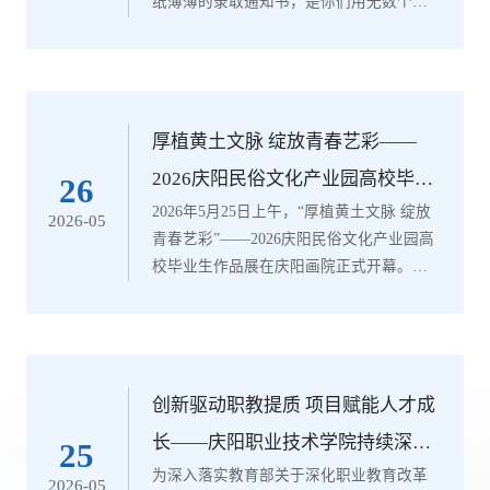
纸薄薄的录取通知书，是你们用无数个清
晨的诵读和书桌前的坚守换来的勋章，祝
贺你们用坚持和汗水，敲开了理想的本科
大门！近年来，国家大力推进现代化职业
教育体系建设，畅通技术技能人才成长通
道，为高职院校学生深造提供了坚实支
厚植黄土文脉 绽放青春艺彩——
撑。学院将专升本工作作为落实立德树
2026庆阳民俗文化产业园高校毕业
26
人、服务学生成长发展的重要抓手，构建
2026年5月25日上午，“厚植黄土文脉 绽放
生作品展开幕式顺利举行
2026-05
全过程育人体系，提供报考指导、课程培
青春艺彩”——2026庆阳民俗文化产业园高
优、志愿填报等全方位服务，...
校毕业生作品展在庆阳画院正式开幕。本
次展览由陇东学院、庆阳职业技术学院共
同主办，集中呈现两校艺术设计、美术等
相关专业应届毕业生的优秀创作成果。开
幕式由陇东学院教育学院院长柴慧霞主
持。开幕式上，陇东学院党委常委、副校
创新驱动职教提质 项目赋能人才成
长魏嘉在讲话中勉励毕业生以此展为起
长——庆阳职业技术学院持续深化
25
点，继续深植黄土文化根脉，以艺术创作
为深入落实教育部关于深化职业教育改革
项目化教学改革
2026-05
生动讲述庆阳故事。庆阳职业技术学院党