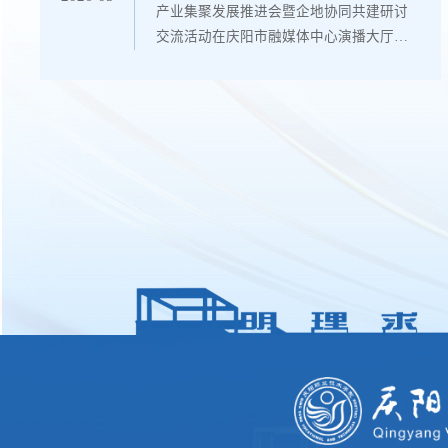
产业集聚发展推进会暨企地协同共建研讨
交流活动在庆阳市融媒体中心演播大厅举
行。活动由市委统战部、市工商业联合会
主办，多家本土企业及平台机构联合承
办，庆阳职业技术学院作为协办单位深度
参与，党委副书记、院长胡志玉带队出
席。本次活动紧扣全市数字经济发展与招
商引资部署，聚焦 AIGC 短剧产业培育、
文创 IP 数字化创作、人才队伍建设等核心
方向，70 余名党政部门、行业企业、院校
代表参会。...