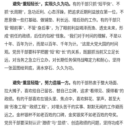
避免“重短轻长”，实现久久为功。
有的干部只抓“短平快”、不
抓“长周期”，急功近利、心态浮躁，把追求近期利益放在第一位，不
愿意做一些打基础、做铺垫、利长远、增后劲的工作。有的干部只
管“眼前事”、不管“身后事”，为了眼前利益竭泽而渔、透支未来，形
成“前任的政绩，后任的包袱”怪象。“我们对于时间的理解，不是以
十年、百年为计，而是以百年、千年为计。”这是大党大国的时间
观。党员干部要科学把握“短”和“长”的关系，既狠抓当前又立足长
远，对当务之急立行立办，对长期任务保持战略定力和耐心，坚持
一张蓝图绘到底，滴水穿石、久久为功。
避免“重显轻隐”，努力造福一方。
有的干部热衷于整大场面、
拉大摊子，喜欢给自己留名、替自己立碑，追求“看得见、摸得着”的
政绩。有的干部喜欢在镜头里、焦点中，喜欢鲜花、掌声，甚至大
搞“形象工程”“政绩工程”，对埋头苦干的实事、默默无闻的工作避而
远之。金杯银杯不如老百姓的口碑，金奖银奖不如老百姓的夸奖。
党员干部要深刻认识“潜绩”与“显绩”、创造政绩的问题，坚持功成不