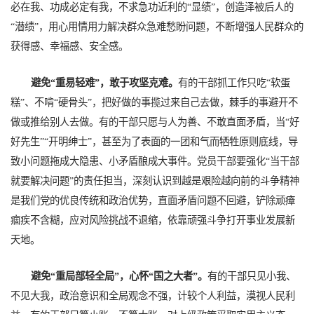
必在我、功成必定有我，不求急功近利的“显绩”，创造泽被后人的
“潜绩”，用心用情用力解决群众急难愁盼问题，不断增强人民群众的
获得感、幸福感、安全感。
避免“重易轻难”，敢于攻坚克难。
有的干部抓工作只吃“软蛋
糕”、不啃“硬骨头”，把好做的事揽过来自己去做，棘手的事避开不
做或推给别人去做。有的干部只愿与人为善、不敢直面矛盾，当“好
好先生”“开明绅士”，甚至为了表面的一团和气而牺牲原则底线，导
致小问题拖成大隐患、小矛盾酿成大事件。党员干部要强化“当干部
就要解决问题”的责任担当，深刻认识到越是艰险越向前的斗争精神
是我们党的优良传统和政治优势，直面矛盾问题不回避，铲除顽瘴
痼疾不含糊，应对风险挑战不退缩，依靠顽强斗争打开事业发展新
天地。
避免“重局部轻全局”，心怀“国之大者”。
有的干部只见小我、
不见大我，政治意识和全局观念不强，计较个人利益，漠视人民利