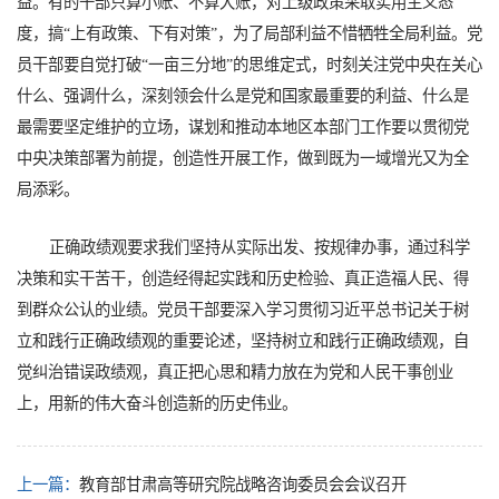
益。有的干部只算小账、不算大账，对上级政策采取实用主义态
度，搞“上有政策、下有对策”，为了局部利益不惜牺牲全局利益。党
员干部要自觉打破“一亩三分地”的思维定式，时刻关注党中央在关心
什么、强调什么，深刻领会什么是党和国家最重要的利益、什么是
最需要坚定维护的立场，谋划和推动本地区本部门工作要以贯彻党
中央决策部署为前提，创造性开展工作，做到既为一域增光又为全
局添彩。
正确政绩观要求我们坚持从实际出发、按规律办事，通过科学
决策和实干苦干，创造经得起实践和历史检验、真正造福人民、得
到群众公认的业绩。党员干部要深入学习贯彻习近平总书记关于树
立和践行正确政绩观的重要论述，坚持树立和践行正确政绩观，自
觉纠治错误政绩观，真正把心思和精力放在为党和人民干事创业
上，用新的伟大奋斗创造新的历史伟业。
上一篇：
教育部甘肃高等研究院战略咨询委员会会议召开