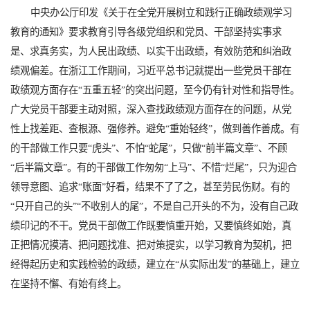
中央办公厅印发《关于在全党开展树立和践行正确政绩观学习
教育的通知》要求教育引导各级党组织和党员、干部坚持实事求
是、求真务实，为人民出政绩、以实干出政绩，有效防范和纠治政
绩观偏差。在浙江工作期间，习近平总书记就提出一些党员干部在
政绩观方面存在“五重五轻”的突出问题，至今仍有针对性和指导性。
广大党员干部要主动对照，深入查找政绩观方面存在的问题，从党
性上找差距、查根源、强修养。避免“重始轻终”，做到善作善成。有
的干部做工作只要“虎头”、不怕“蛇尾”，只做“前半篇文章”、不顾
“后半篇文章”。有的干部做工作匆匆“上马”、不惜“烂尾”，只为迎合
领导意图、追求“账面”好看，结果不了了之，甚至劳民伤财。有的
“只开自己的头”“不收别人的尾”，不是自己开头的不为，没有自己政
绩印记的不干。党员干部做工作既要慎重开始，又要慎终如始，真
正把情况摸清、把问题找准、把对策提实，以学习教育为契机，把
经得起历史和实践检验的政绩，建立在“从实际出发”的基础上，建立
在坚持不懈、有始有终上。