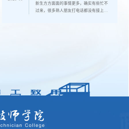
新生方方面面的事情更多，确实有些忙不
定地开始了授课。...
过来，很多熟人朋友打电话都没有接上。
期间，我的外孙两天打了三次电话，我也
没有接，心里想能有多大的事儿。直到晚
上闲下来，才回了个电话。他在电话里“认
真”地说：“外爷，我和技师学院的同学在
成都参加世界职业院校技能大赛，下学期
开学后，我要转到无人机应用技术专业。”
平时见了我总是脸红，也不怎么多说话的
毛头小伙子，今天声音很大，而且话语里
充满了自信和坚定。...