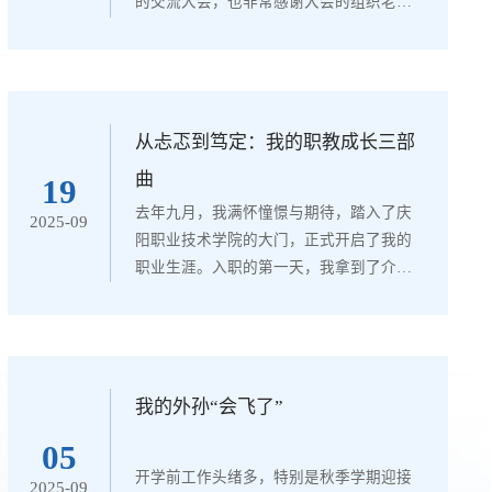
的交流大会，也非常感谢大会的组织老师
给我这次机会！我今天汇报的内容是《基
于岐黄文化的健脾养胃运动方法探析》，
它属于中国传统医学导引术的范畴。对于
我来说，是一项兴趣，也是一项长期坚持
的爱好。所述内容，敬请老师们批评指
从忐忑到笃定：我的职教成长三部
正！世上的事情，没有无缘无故的爱，也
曲
19
没有无缘无故的恨。我与健脾养胃的运
去年九月，我满怀憧憬与期待，踏入了庆
2025-09
动，缘于2005年之前，由于长期工作压力
阳职业技术学院的大门，正式开启了我的
和生活不规律，...
职业生涯。入职的第一天，我拿到了介绍
信，那薄薄的一张纸，承载着的却是沉甸
甸的责任。紧接着，第二天清晨，我便迎
来了职业生涯中的第一堂课。说实话，当
时的内心紧张到了极点。上课铃响前，我
早早来到南阶梯教室。8点整，原本空旷的
我的外孙“会飞了”
教室已坐满了130多名学生，那一双双好奇
05
的眼睛紧紧盯着我，我的心瞬间提到了嗓
开学前工作头绪多，特别是秋季学期迎接
2025-09
子眼。我努力克制着紧张的情绪，强装镇