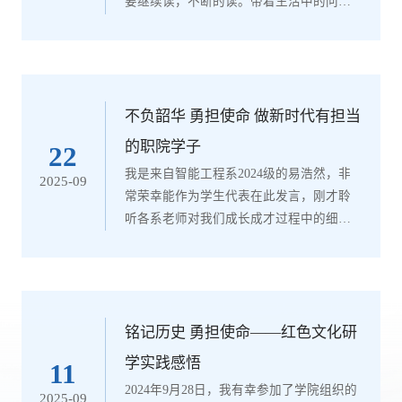
要继续读，不断的读。带着生活中的问
题，带着梦想，带着欲望勇敢地去读。终
有一天你会凭借读书构建属于自己的世
界，化解消解生活中的苦难，领略真正的
自由。——读《你当像鸟飞往你的山》有
感一、读书，悦己《你当像鸟飞往你的
不负韶华 勇担使命 做新时代有担当
山》是一本自传体小说，主人公塔拉所在
的职院学子
22
的家庭有7个孩子，父亲经营废料厂是家庭
我是来自智能工程系2024级的易浩然，非
2025-09
的统治者，有强烈的控制欲、独断专横、
常荣幸能作为学生代表在此发言，刚才聆
大男子主义、...
听各系老师对我们成长成才过程中的细致
管理措施与计划，作为大一新生，倍感温
暖。大学既是一所充满机遇和挑战的殿
堂，也是一片提升自我、塑造自我的芳草
地，更是我们拓展思维、培养情操的新天
地。2024年9月我带着一颗永不服输、永不
铭记历史 勇担使命——红色文化研
言弃的心初入大学校园，在“明理求真、精
学实践感悟
11
工致用”的校训的激励下，在各位老师们的
2024年9月28日，我有幸参加了学院组织的
2025-09
言传身教中，踏实学习、努力工作、不断