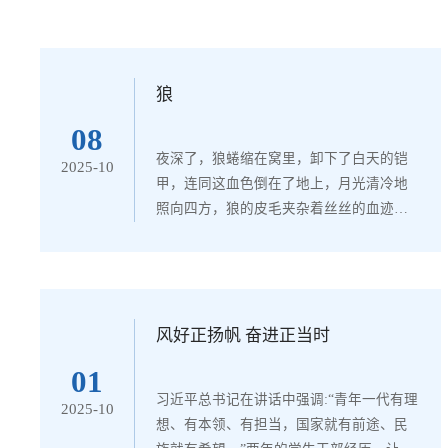
狼
08
夜深了，狼蜷缩在窝里，卸下了白天的铠
2025-10
甲，连同这血色倒在了地上，月光清冷地
照向四方，狼的皮毛夹杂着丝丝的血迹，
它用自己的感知缝合着这一道道伤口，无
论伤疤好与否，他们都会明天作战，站在
王者的舞台上与猎物来一场生与血的较
量。因为他们永远不会是上帝的宠儿，不
会像麋鹿和绵羊一样，一低头便有草吃。
风好正扬帆 奋进正当时
一席草地，哪怕是冬日的雪地一片，都有
01
可能是自己的一块温床，成为修养心灵的
习近平总书记在讲话中强调:“青年一代有理
2025-10
一片净土……只因不再奔波。没有天生的
想、有本领、有担当，国家就有前途、民
王者，只有背后最残酷的自然生存法则和