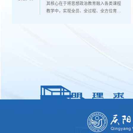
其核心在于将思想政治教育融入各类课程
的地方，...
教学中，实现全员、全过程、全方位育
人。职业院校教材作为课程实施的重要载
体，在思政元素融入方面具有特殊的意义
与挑战。如何在专业知识传授的同时，有
效融入思政元素，既满足职业能力培养需
求，又实现价值观引领，成为当前职业教
育亟需解决的关键问题。一、思政元素的
科学认知与分析（一）思政元素的内涵解
读思政元素作为课程思政的基本构成单
位，是指能够承载特定思想政治教育内容
的知识点、...