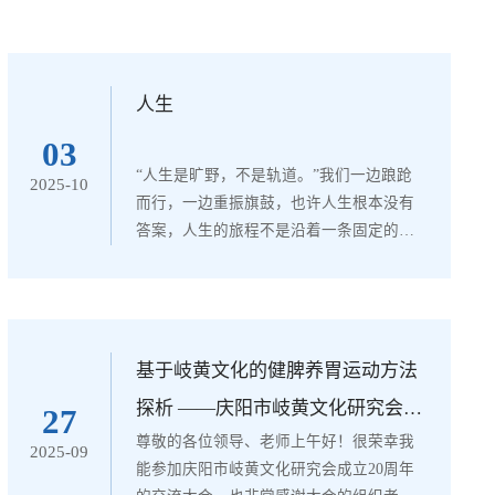
人生
03
“人生是旷野，不是轨道。”我们一边踉跄
2025-10
而行，一边重振旗鼓，也许人生根本没有
答案，人生的旅程不是沿着一条固定的轨
道前行，而是充满着各种不确定性和变化
的。领悟人生真谛，把握人生方向。如何
领悟人生呢?又怎样把握自己的人生方向
呢?在我的理念里，它应该是随着我们的年
龄和思维的不断成长而发生改变。树立正
基于岐黄文化的健脾养胃运动方法
确的人生观、价值观和世界观，大学时期
探析 ——庆阳市岐黄文化研究会成
27
正是形成它们的关键时期，习近平总书记
尊敬的各位领导、老师上午好！很荣幸我
立20周年交流发言
2025-09
说“这是一把总钥匙，人生历程，一切是
能参加庆阳市岐黄文化研究会成立20周年
非、...