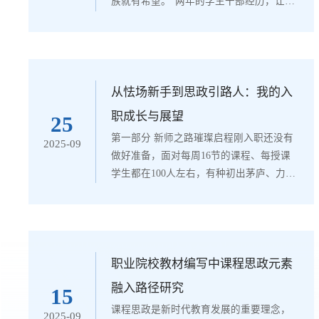
族就有希望。”两年的学生干部经历，让我
一个永远选择挣脱却从未痊愈的心。...
懂得了作为一名学生干部，就应该时刻不
忘初心，坚定理想信念，摆正自己的位
置，以“全心全意为同学服务”为身份铭
牌，在学习工作中以身作则、敢于担当，
引领广大团员青年做贡献、增才干，成长
从怯场新手到思政引路人：我的入
为堪当民族复兴大任的时代新人。一、坚
职成长与展望
25
定理想信念，筑牢精神支柱理想信念是人
第一部分 新师之路璀璨启程刚入职还没有
2025-09
生的指南针，是我们前进的动力源泉。作
做好准备，面对每周16节的课程、每授课
为学生干部，...
学生都在100人左右，有种初出茅庐、力不
从心的感觉，对于应该如何教学、如何教
好、学生的学习情况并没有充分的认知，
只能是硬着头皮上，我是一个非常害怕在
公众场合表达的人，为了克服紧张，第一
次上课的前一天晚上把PPT投屏在家里的电
职业院校教材编写中课程思政元素
视上试讲了三遍，第二天上课站在讲台
融入路径研究
15
上，我感到一种前所未有的兴奋和责任，
课程思政是新时代教育发展的重要理念，
2025-09
此后，讲台成为了我与这些青春活力交汇