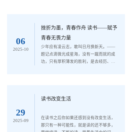
挫折为墨，青春作舟 读书——赋予
青春无畏力量
06
少年应有凌云志，敢叫日月换新天。——
2025-10
题记点滴微光成星海，没有一蹴而就的成
功，只有厚积薄发的胜利，是去经历、体
验、试错、惊喜、欢悦、懵懂，是对生活
的热爱与珍视，对知识的求索与敬意，是
对时间的追逐，是身后留下的痕迹。读
书，塑造青春之坚韧品格。“宝剑锋从磨砺
出，梅花香自苦寒来。”每当翻开书页，我
读书改变生活
的思绪穿越时空隧道，那些文字仿佛拥有
29
了生命，带我走进一个全新的世界，告诉
在读书之后你如果还感到没有改变生活，
2025-09
我，不要因为生活中的小事而去闷闷不
那只有一种可能性，就是读的还不够多，
乐，应该以积极、...