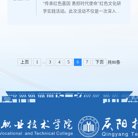
“传承红色基因 勇担时代使命”红色文化研
进步。...
学实践活动。此次活动不仅是一次深入学
习和感悟红色文化精髓的宝贵机会，更是
一次深刻的思想洗礼和精神升华。通过实
地参观南梁革命纪念馆、军民大生产纪念
馆、抗大七分校旧址和陕甘红军纪念馆，
我对于南梁精神有了更加全面和深刻的理
解，也更加坚定了自己作为一名教育工作
...
上页
1
3
4
5
6
7
下页
共80条
者的历史责任感和时代使命感。一、南
梁，穿越时空的红色记忆在南梁革命纪念
馆，...